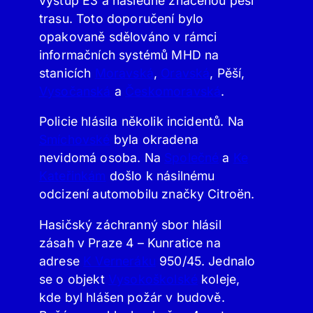
výstup E3 a následně značenou pěší
trasu. Toto doporučení bylo
opakovaně sdělováno v rámci
informačních systémů MHD na
stanicích
Moravská
,
Oravská
, Pěší,
Vysočanská
a
Českomoravská
.
Policie hlásila několik incidentů. Na
Smíchovské
byla okradena
nevidomá osoba. Na
Společné
a
Ke
Kateřinkám
došlo k násilnému
odcizení automobilu značky Citroën.
Hasičský záchranný sbor hlásil
zásah v Praze 4 – Kunratice na
adrese
K Verneráku
950/45. Jednalo
se o objekt
Vysokoškolské
koleje,
kde byl hlášen požár v budově.