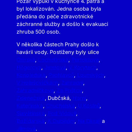
Požár vypukl v kuchyňce 4. patra a
byl lokalizován. Jedna osoba byla
předána do péče zdravotnické
záchranné služby a došlo k evakuaci
zhruba 500 osob.
V několika částech Prahy došlo k
havárii vody. Postiženy byly ulice
Otínská
,
Lochotínská
,
Pertoldova
,
Högerova
,
Jetelová
,
V Korytech
,
Konojedská
,
Psohlavců
,
Lounských
,
V Holešovičkách
,
Zahradní
,
Zahradníčkova
,
Za Poštou
,
Zelenečská
, Dubčská,
Horní
,
Kateřinská
,
Chuchelská
,
U Kosinů
,
Slavětínská
,
Pod Vidoulí
,
Božídarská
,
K Dubinám
,
Na Okraji
a
Jilmová
.