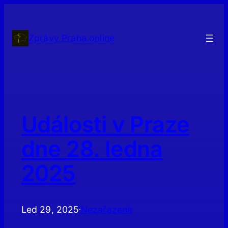
Přeskočit
na
obsah
Zprávy Praha.online
Události v Praze
dne 28. ledna
2025
Led 29, 2025
Nezařazené
·