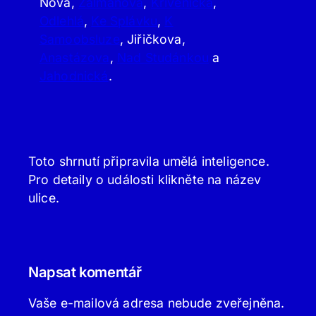
Nová,
Žalmanova
,
Křivenická
,
Odlehlá
,
Ke Splávku
,
K
Samoobsluze
, Jiřičkova,
Anastázova
,
Nad Studánkou
a
Jahodnická
.
Toto shrnutí připravila umělá inteligence.
Pro detaily o události klikněte na název
ulice.
Napsat komentář
Vaše e-mailová adresa nebude zveřejněna.