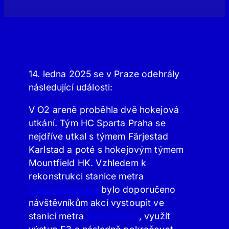
14. ledna 2025 se v Praze odehrály
následující události:
V O2 areně proběhla dvě hokejová
utkání. Tým HC Sparta Praha se
nejdříve utkal s týmem Färjestad
Karlstad a poté s hokejovým týmem
Mountfield HK. Vzhledem k
rekonstrukci stanice metra
Českomoravská
bylo doporučeno
návštěvníkům akcí vystoupit ve
stanici metra
Vysočanská
, využít