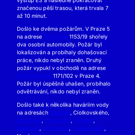
výstup E3 a následně pokračovat
značenou pěší trasou, která trvala 7
až 10 minut.
Došlo ke dvěma požárům. V Praze 5
na adrese
Filmařská
1153/19 shořely
dva osobní automobily. Požár byl
lokalizován a probíhaly dohašovací
práce, nikdo nebyl zraněn. Druhý
požár vypukl v obchodě na adrese
Jeremenkova
1171/102 v Praze 4.
Požár byl úspěšně uhašen, probíhalo
odvětrávání, nikdo nebyl zraněn.
Došlo také k několika haváriím vody
na adresách
Sámova
, Cíolkovského,
Sportovní
,
Přípotoční
,
Potoční
,
Kukelská
,
U Továren
,
Novákových
,