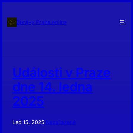
Přeskočit
na
obsah
Zprávy Praha.online
Události v Praze
dne 14. ledna
2025
Led 15, 2025
Nezařazené
·