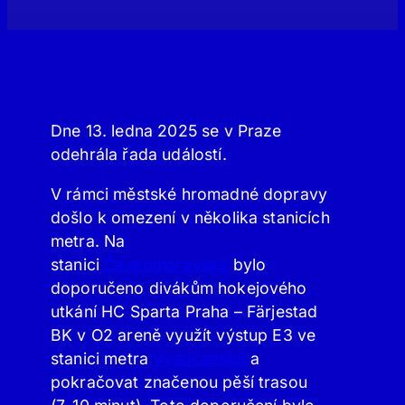
Dne 13. ledna 2025 se v Praze
odehrála řada událostí.
V rámci městské hromadné dopravy
došlo k omezení v několika stanicích
metra. Na
stanici
Českomoravská
bylo
doporučeno divákům hokejového
utkání HC Sparta Praha – Färjestad
BK v O2 areně využít výstup E3 ve
stanici metra
Vysočanská
a
pokračovat značenou pěší trasou