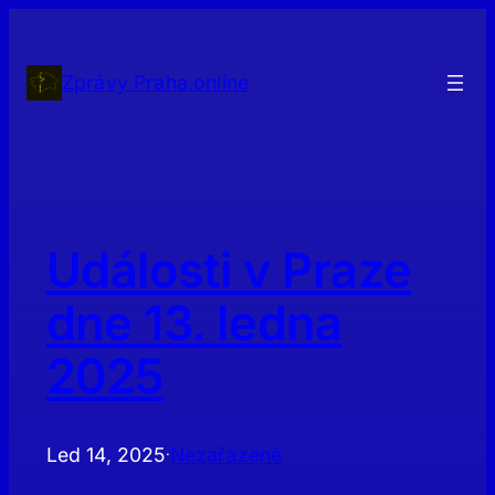
Přeskočit
na
obsah
Zprávy Praha.online
Události v Praze
dne 13. ledna
2025
Led 14, 2025
Nezařazené
·