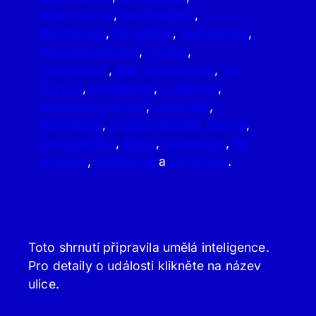
Voskovcova
,
Na Slatinách
,
Nechvílova
,
Na Bělidle
,
Lessnerova
,
Starosuchdolská
,
Dolská
,
Suchdolská
,
Nad Sokolovnou
,
Na
Okruhu
,
Družstevní
,
U Jezírka
,
Družstevní Ochoz
,
Lužanská
,
Markétská
,
U Záběhlického Zámku
,
Ostrovského
,
Kazín
,
Sartoriova
,
Na
Vypichu
,
Jeseniova
a
Žacléřská
.
Toto shrnutí připravila umělá inteligence.
Pro detaily o události klikněte na název
ulice.