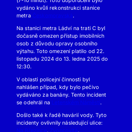
(7-10 minut). Toto doporučení bylo
vydáno kvůli rekonstrukci stanice
metra
Českomoravská
.
Na stanici metra Ládví na trati C byl
dočasně omezen přístup imobilních
osob z důvodu opravy osobního
výtahu. Toto omezení platilo od 22.
listopadu 2024 do 13. ledna 2025 do
12:30.
V oblasti policejní činnosti byl
nahlášen případ, kdy bylo pečivo
vydáváno za banány. Tento incident
se odehrál na
Letenském Náměstí
.
Došlo také k řadě havárií vody. Tyto
incidenty ovlivnily následující ulice:
Na Březince
,
Zvoncovitá
,