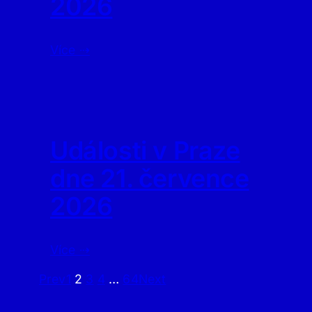
2026
Více ⇢
Události v Praze
dne 21. července
2026
Více ⇢
Prev
1
2
3
4
…
64
Next