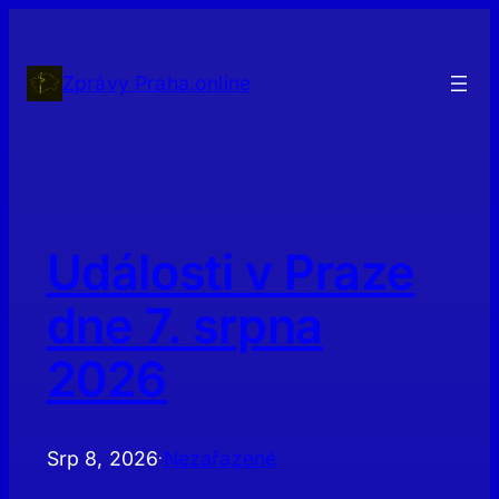
Přeskočit
na
obsah
Zprávy Praha.online
Události v Praze
dne 7. srpna
2026
Srp 8, 2026
Nezařazené
·